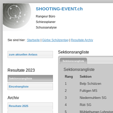
SHOOTING-EVENT.ch
Rangeur Büro
Schiessplaner
Schussanalyse
Sie sind hier :
Startseite
|
Gürbe Schützentag
|
Resultate Archiv
Sektionsrangliste
zum aktuellen Anlass
Sektionsrangliste
Sektionsrangliste
Resultate 2023
Rang
Sektion
Sektionsrangliste
1
Belp Schützen
Einzelrangliste
2
Fultigen MS
Archiv
3
Niedermuhlern SG
4
Rüti SG
Resultate 2025
5
Mühlethurnen Lohnsto