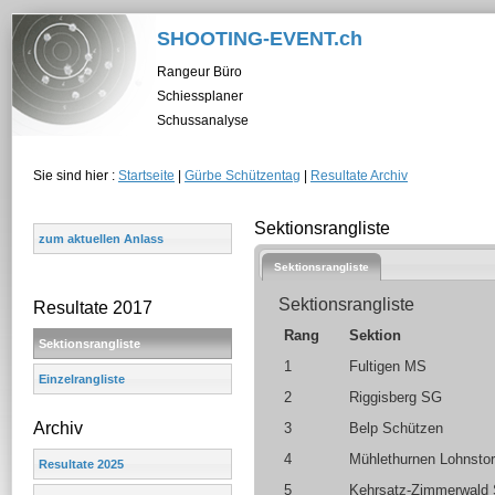
SHOOTING-EVENT.ch
Rangeur Büro
Schiessplaner
Schussanalyse
Sie sind hier :
Startseite
|
Gürbe Schützentag
|
Resultate Archiv
Sektionsrangliste
zum aktuellen Anlass
Sektionsrangliste
Sektionsrangliste
Resultate 2017
Rang
Sektion
Sektionsrangliste
1
Fultigen MS
Einzelrangliste
2
Riggisberg SG
Archiv
3
Belp Schützen
4
Mühlethurnen Lohnsto
Resultate 2025
5
Kehrsatz-Zimmerwald