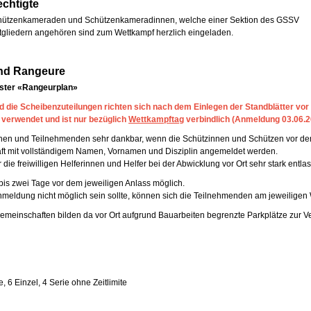
chtigte
Schützenkameraden und Schützenkameradinnen, welche einer Sektion des GSSV
itgliedern angehören sind zum Wettkampf herzlich eingeladen.
nd Rangeure
ster «Rangeurplan»
d die Scheibenzuteilungen richten sich nach dem Einlegen der Standblätter vor 
verwendet und ist nur bezüglich
Wettkampftag
verbindlich (Anmeldung 03.06.2
einen und Teilnehmenden sehr dankbar, wenn die Schützinnen und Schützen vor dem
ft mit vollständigem Namen, Vornamen und Disziplin angemeldet werden.
ie freiwilligen Helferinnen und Helfer bei der Abwicklung vor Ort sehr stark entlas
is zwei Tage vor dem jeweiligen Anlass möglich.
nmeldung nicht möglich sein sollte, können sich die Teilnehmenden am jeweiligen
gemeinschaften bilden da vor Ort aufgrund Bauarbeiten begrenzte Parkplätze zur V
 6 Einzel, 4 Serie ohne Zeitlimite