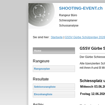
SHOOTING-EVENT.ch
Rangeur Büro
Schiessplaner
Schussanalyse
Sie sind hier :
Startseite
|
GSSV Gürbe Schützentag 202
GSSV Gürbe S
Home
Der Gürbe Schiesss
Rangeure
Alle lizenzierten 
mit ihren A und B M
Rangeurplan
Resultate
Schiessplatz 
Mittwoch 03.06.20
Sektionsrangliste
Freitag 12.06.202
Einzelrangliste
Archiv