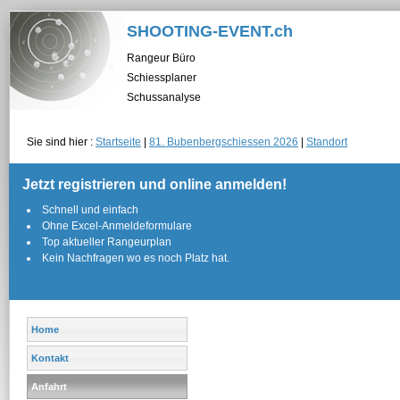
SHOOTING-EVENT.ch
Rangeur Büro
Schiessplaner
Schussanalyse
Sie sind hier :
Startseite
|
81. Bubenbergschiessen 2026
|
Standort
Jetzt registrieren und online anmelden!
Schnell und einfach
Ohne Excel-Anmeldeformulare
Top aktueller Rangeurplan
Kein Nachfragen wo es noch Platz hat.
Home
Kontakt
Anfahrt