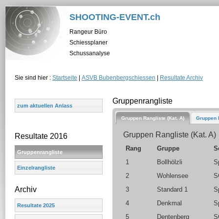
SHOOTING-EVENT.ch
Rangeur Büro
Schiessplaner
Schussanalyse
Sie sind hier :
Startseite
|
ASVB Bubenbergschiessen
|
Resultate Archiv
Gruppenrangliste
zum aktuellen Anlass
Gruppen Rangliste (Kat. A)
Gruppen R
Gruppen Rangliste (Kat. A)
Resultate 2016
Rang
Gruppe
S
Gruppenrangliste
1
Bollhölzli
S
Einzelrangliste
2
Wohlensee
S
Archiv
3
Standard 1
S
4
Denkmal
S
Resultate 2025
5
Dentenberg
S