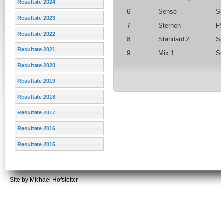
Resultate 2024
6
Sense
S
Resultate 2023
7
Sternen
F
Resultate 2022
8
Standard 2
S
Resultate 2021
9
Mix 1
S
Resultate 2020
Resultate 2019
Resultate 2018
Resultate 2017
Resultate 2016
Resultate 2015
Site by Michael Hofstetter