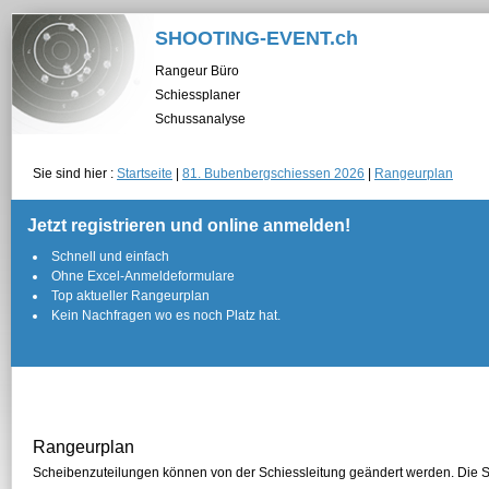
SHOOTING-EVENT.ch
Rangeur Büro
Schiessplaner
Schussanalyse
Sie sind hier :
Startseite
|
81. Bubenbergschiessen 2026
|
Rangeurplan
Jetzt registrieren und online anmelden!
Schnell und einfach
Ohne Excel-Anmeldeformulare
Top aktueller Rangeurplan
Kein Nachfragen wo es noch Platz hat.
Rangeurplan
Scheibenzuteilungen können von der Schiessleitung geändert werden. Die