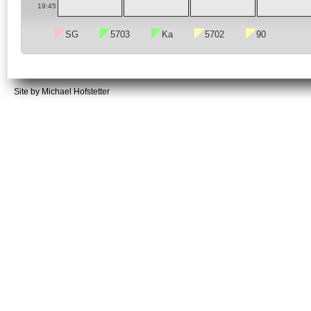
19:45
SG
5703
Ka
5702
90
Site by Michael Hofstetter