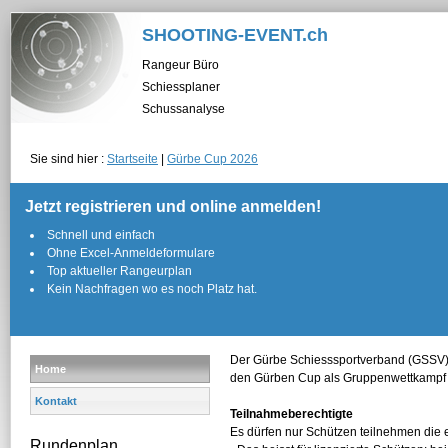
SHOOTING-EVENT.ch
Rangeur Büro
Schiessplaner
Schussanalyse
Sie sind hier :
Startseite
|
Gürbe Cup 2026
Jetzt registrieren und online anmelden!
Schnell und einfach
Ohne Excel-Anmeldeformulare
Top aktueller Rangeurplan
Kein Nachfragen wo es noch Platz hat.
Der Gürbe Schiesssportverband (GSSV) f
Home
den Gürben Cup als Gruppenwettkampf 
Kontakt
Teilnahmeberechtigte
Es dürfen nur Schützen teilnehmen die 
Rundenplan