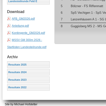
Landesteilrunde Feld E
5
Bölzner - FS Riffenmatt
Download
6
SpS Vechigen 1 - SpS Ve
AFB_GM2026.pdf
7
Lanzenhäusern A 1 - SG 
Anleitung.pdf
8
Guggisberg MS 2 - MS G
Kontingente_GM2026.pdf
MSSV GM 300m 2026 -
Startlisten Landesteilrunde.pdf
Archiv
Resultate 2025
Resultate 2024
Resultate 2023
Resultate 2022
Site by Michael Hofstetter