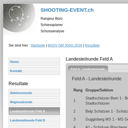
SHOOTING-EVENT.ch
Rangeur Büro
Schiessplaner
Schussanalyse
Sie sind hier :
Startseite
|
MSSV GM 300m 2026
|
Resultate
Landesteilrunde Feld A
Home
Feld A - Landesteilrunde
Kontakt
Feld A - Landesteilrunde
Resultate
Rang
Gruppe/Sektion
Sektionsrunde
Stadtschützen Bern 1 - B
1
Regionalrunde
Stadtschützen
2
Belp Schützen 1 - Schüt
Landesteilrunde Feld A
3
Guggisberg MS 1 - MS G
Landesteilrunde Feld D
4
A1 - Schützen Rüschegg