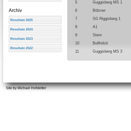
5
Guggisberg MS 1
Archiv
6
Bölzner
7
SG Riggisberg 1
Resultate 2025
8
A1
Resultate 2024
9
Stern
Resultate 2023
10
Bollhölzli
Resultate 2022
11
Guggisberg MS 3
Site by Michael Hofstetter