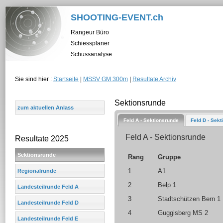
SHOOTING-EVENT.ch
Rangeur Büro
Schiessplaner
Schussanalyse
Sie sind hier :
Startseite
|
MSSV GM 300m
|
Resultate Archiv
Sektionsrunde
zum aktuellen Anlass
Feld A - Sektionsrunde
Feld D - Sek
Feld A - Sektionsrunde
Resultate 2025
Sektionsrunde
Rang
Gruppe
1
A1
Regionalrunde
2
Belp 1
Landesteilrunde Feld A
3
Stadtschützen Bern 1
Landesteilrunde Feld D
4
Guggisberg MS 2
Landesteilrunde Feld E